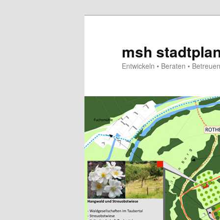
Zum
primären
Inhalt
msh stadtpla
springen
Entwickeln • Beraten • Betreue