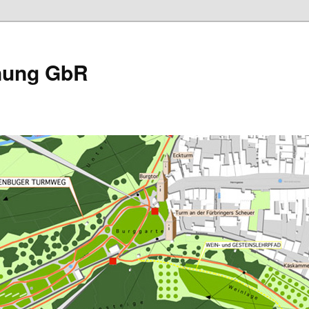
nung GbR
n