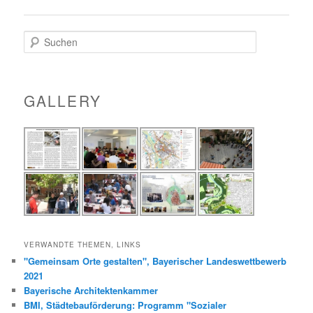
S
u
c
h
e
GALLERY
n
VERWANDTE THEMEN, LINKS
"Gemeinsam Orte gestalten", Bayerischer Landeswettbewerb
2021
Bayerische Architektenkammer
BMI, Städtebauförderung: Programm "Sozialer