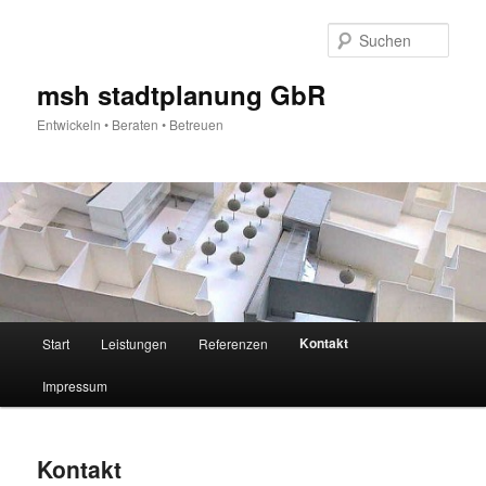
Zum
primären
Such
Inhalt
springen
msh stadtplanung GbR
Entwickeln • Beraten • Betreuen
Hauptmenü
Kontakt
Start
Leistungen
Referenzen
Impressum
Kontakt